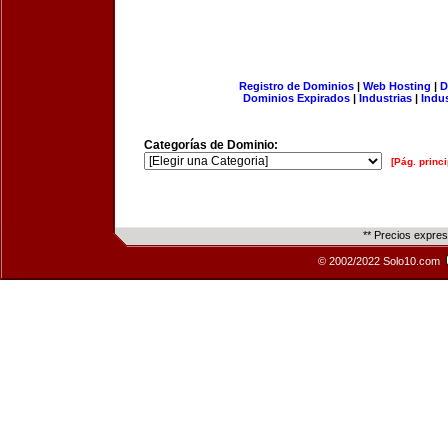
Registro de Dominios
|
Web Hosting
|
D
Dominios Expirados
|
Industrias
|
Indu
Categorías de Dominio:
[Pág. princi
** Precios expre
© 2002/2022 Solo10.com