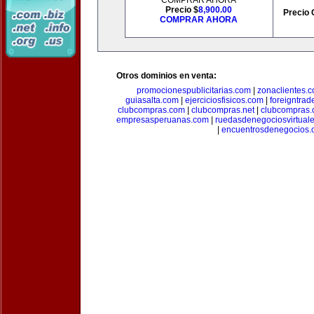
COMPRAR AHORA
Precio $
8,900.00
Precio 
COMPRAR AHORA
Otros dominios en venta:
promocionespublicitarias.com
|
zonaclientes.
guiasalta.com
|
ejerciciosfisicos.com
|
foreigntrade
clubcompras.com
|
clubcompras.net
|
clubcompras.
empresasperuanas.com
|
ruedasdenegociosvirtual
|
encuentrosdenegocios.