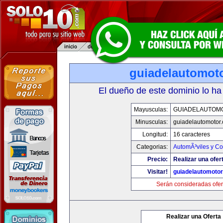
guiadelautomot
El dueño de este dominio lo ha
Mayusculas:
GUIADELAUTOM
Minusculas:
guiadelautomotor
Longitud:
16 caracteres
Categorias:
AutomÃ³viles y C
Precio:
Realizar una ofer
Visitar!
guiadelautomoto
Serán consideradas ofer
Realizar una Oferta