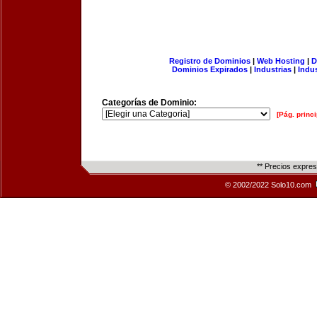
Registro de Dominios
|
Web Hosting
|
D
Dominios Expirados
|
Industrias
|
Indu
Categorías de Dominio:
[Pág. princi
** Precios expre
© 2002/2022 Solo10.com