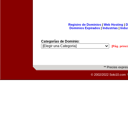
Registro de Dominios
|
Web Hosting
|
D
Dominios Expirados
|
Industrias
|
Indu
Categorías de Dominio:
[Pág. princi
** Precios expre
© 2002/2022 Solo10.com