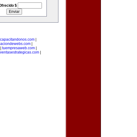
Ofrecido $
capacitandonos.com
|
maciondewebs.com
|
|
tuempresaweb.com
|
ventasestrategicas.com
|