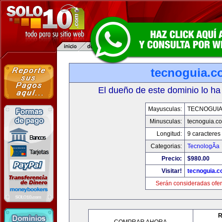
tecnoguia.c
El dueño de este dominio lo ha
Mayusculas:
TECNOGUI
Minusculas:
tecnoguia.c
Longitud:
9 caracteres
Categorias:
TecnologÃ­a
Precio:
$980.00
Visitar!
tecnoguia.
Serán consideradas ofer
R