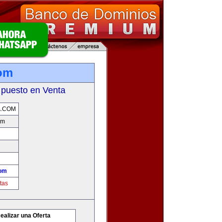
om
 puesto en Venta
A.COM
om
com
tas
ealizar una Oferta