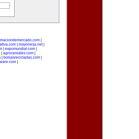
ormaciondemercado.com
|
ativa.com
|
mayonesa.net
|
om
|
expomundial.com
|
z
|
agrocereales.com
|
m
|
bolsasrecicladas.com
|
ware.com
|