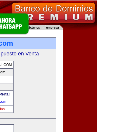
.com
 puesto en Venta
AL.COM
com
ferta!
.com
tas