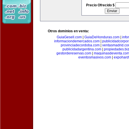
Precio Ofrecido $
Otros dominios en venta:
GuiaGesell.com
|
GuiaDeHonduras.com
|
inf
informaciondemercados.com
|
publicidadcorpor
provinciadecordoba.com
|
ventasmadrid.c
publicidadargentina.com
|
propiedades.bi
gestordereservas.com
|
maquinasdeventa.co
eventosmasivos.com
|
expohard