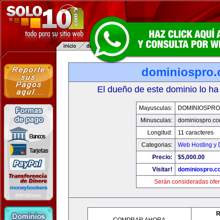
dominiospro
El dueño de este dominio lo ha
Mayusculas:
DOMINIOSPRO
Minusculas:
dominiospro.c
Longitud:
11 caracteres
Categorias:
Web Hosting y 
Precio:
$5,000.00
Visitar!
dominiospro.c
Serán consideradas ofer
R