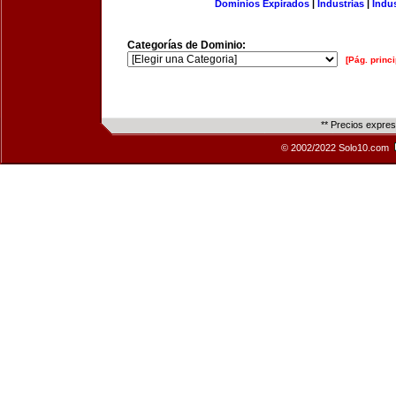
Dominios Expirados
|
Industrias
|
Indu
Categorías de Dominio:
[Pág. princi
** Precios expre
© 2002/2022 Solo10.com