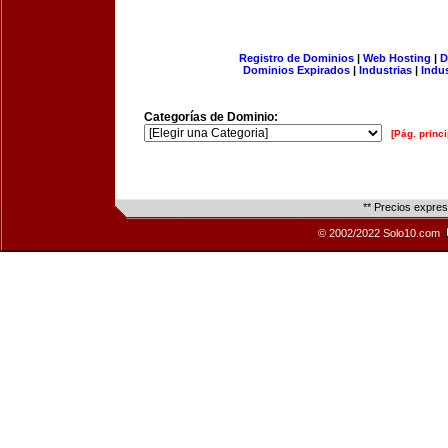
Registro de Dominios
|
Web Hosting
|
D
Dominios Expirados
|
Industrias
|
Indu
Categorías de Dominio:
[Pág. princi
** Precios expre
© 2002/2022 Solo10.com