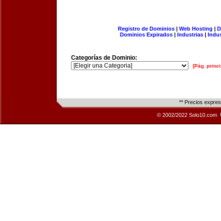
Registro de Dominios
|
Web Hosting
|
D
Dominios Expirados
|
Industrias
|
Indu
Categorías de Dominio:
[Pág. princi
** Precios expre
© 2002/2022 Solo10.com