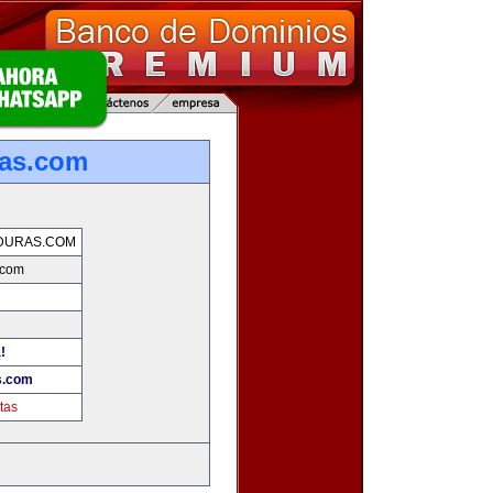
ras.com
DURAS.COM
.com
!
s.com
tas