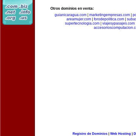
Otros dominios en venta:
guianicaragua.com
|
marketingempresas.com
|
p
areamujer.com
|
forodepolitica.com
|
suba
supertecnologia.com
|
viajesypasajes.com
accesorioscomputacion.
Registro de Dominios
|
Web Hosting
|
D