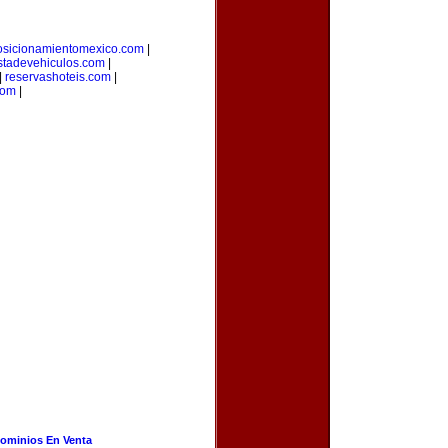
osicionamientomexico.com
|
stadevehiculos.com
|
|
reservashoteis.com
|
com
|
ominios En Venta