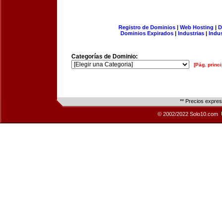
Registro de Dominios
|
Web Hosting
|
D
Dominios Expirados
|
Industrias
|
Indu
Categorías de Dominio:
[Pág. princi
** Precios expre
© 2002/2022 Solo10.com