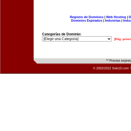
Registro de Dominios
|
Web Hosting
|
D
Dominios Expirados
|
Industrias
|
Indu
Categorías de Dominio:
[Pág. princi
** Precios expre
© 2002/2022 Solo10.com