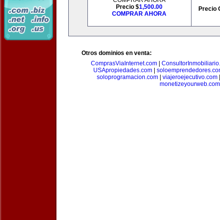
COMPRAR AHORA
Precio $
1,500.00
Precio 
COMPRAR AHORA
Otros dominios en venta:
ComprasViaInternet.com
|
ConsultorInmobiliari
USApropiedades.com
|
soloemprendedores.c
soloprogramacion.com
|
viajeroejecutivo.com
monetizeyourweb.com