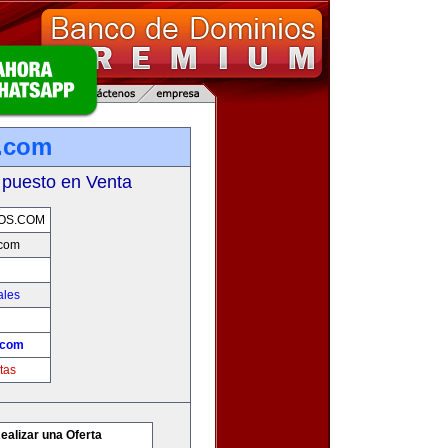
.com
 puesto en Venta
OS.COM
.com
ales
.com
tas
ealizar una Oferta