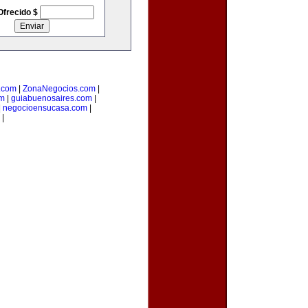
Ofrecido $
o.com
|
ZonaNegocios.com
|
om
|
guiabuenosaires.com
|
|
negocioensucasa.com
|
|