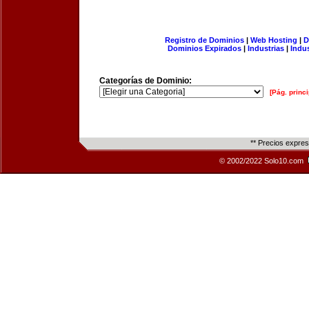
Registro de Dominios
|
Web Hosting
|
D
Dominios Expirados
|
Industrias
|
Indu
Categorías de Dominio:
[Pág. princi
** Precios expre
© 2002/2022 Solo10.com