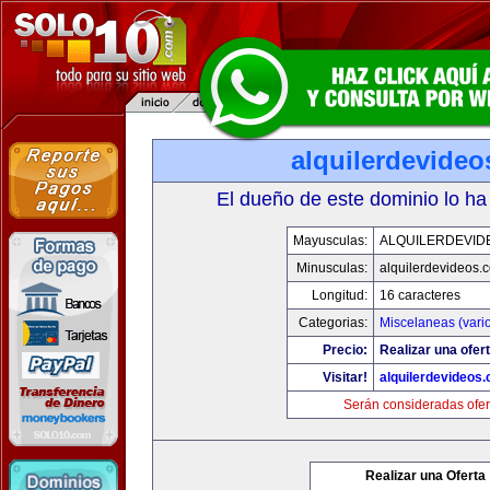
alquilerdevide
El dueño de este dominio lo ha
Mayusculas:
ALQUILERDEVID
Minusculas:
alquilerdevideos.
Longitud:
16 caracteres
Categorias:
Miscelaneas (vari
Precio:
Realizar una ofert
Visitar!
alquilerdevideos
Serán consideradas ofer
Realizar una Oferta