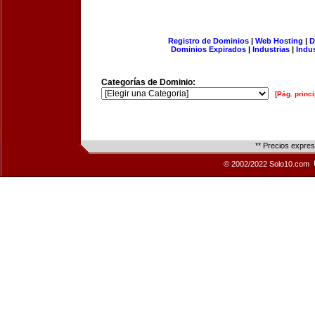
Registro de Dominios
|
Web Hosting
|
D
Dominios Expirados
|
Industrias
|
Indu
Categorías de Dominio:
[Pág. princi
** Precios expre
© 2002/2022 Solo10.com