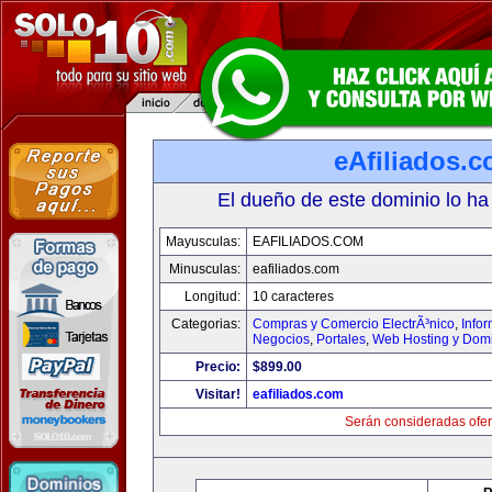
eAfiliados.
El dueño de este dominio lo ha
Mayusculas:
EAFILIADOS.COM
Minusculas:
eafiliados.com
Longitud:
10 caracteres
Categorias:
Compras y Comercio ElectrÃ³nico
,
Info
Negocios
,
Portales
,
Web Hosting y Dom
Precio:
$899.00
Visitar!
eafiliados.com
Serán consideradas ofer