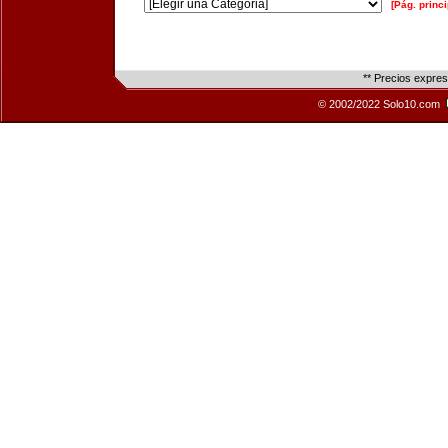
[Pág. princi
** Precios expre
© 2002/2022 Solo10.com