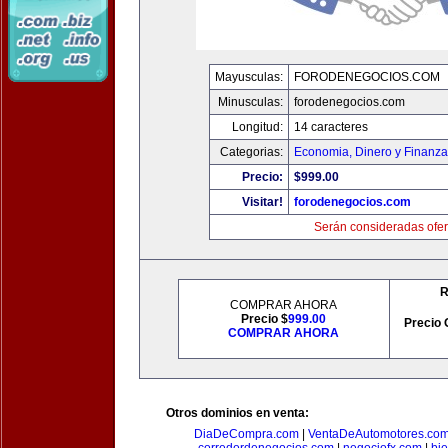
Mayusculas:
FORODENEGOCIOS.COM
Minusculas:
forodenegocios.com
Longitud:
14 caracteres
Categorias:
Economia, Dinero y Finanz
Precio:
$999.00
Visitar!
forodenegocios.com
Serán consideradas ofer
R
COMPRAR AHORA
Precio $
999.00
Precio 
COMPRAR AHORA
Otros dominios en venta:
DiaDeCompra.com
|
VentaDeAutomotores.co