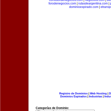
corredordenegocios.com
|
negociofx.com
|
bi
forodenegocios.com
|
rutasdeargentina.com
|
dominioexpirado.com
|
etransp
Registro de Dominios
|
Web Hosting
|
D
Dominios Expirados
|
Industrias
|
Indu
Categorías de Dominio: