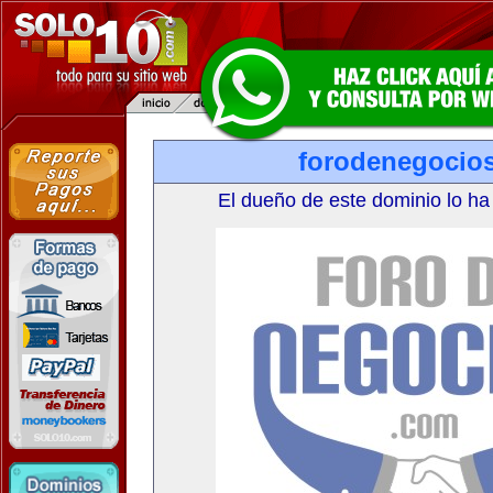
forodenegocio
El dueño de este dominio lo ha