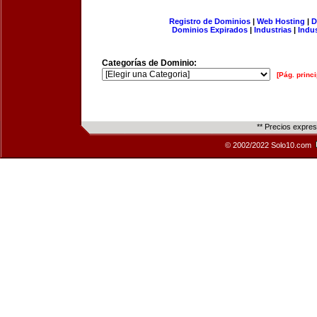
Registro de Dominios
|
Web Hosting
|
D
Dominios Expirados
|
Industrias
|
Indu
Categorías de Dominio:
[Pág. princi
** Precios expre
© 2002/2022 Solo10.com