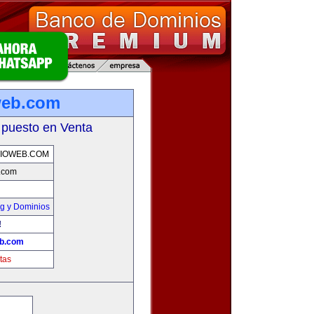
web.com
 puesto en Venta
IOWEB.COM
b.com
g y Dominios
!
eb.com
tas