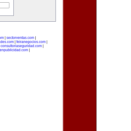
com
|
sectorventas.com
|
ades.com
|
feiranegocios.com
|
|
consultoriaseguridad.com
|
aenpublicidad.com
|