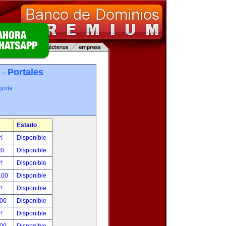
 -
Portales
oría.
Estado
r!
Disponible
00
Disponible
r!
Disponible
.00
Disponible
r!
Disponible
.00
Disponible
r!
Disponible