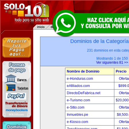
Dominios de la Categoría
231 dominios en esta categ
Mostrando 1 de 150
Ver siguientes 81 >>
Nombre de Dominio
Precio
e-Honduras.com
Oferta
eAfiliados.com
$899.
DirectoDeFabrica.net
Oferta
e-Turismo.com
$20,000
e-Sitio.com
Oferta
Inmuebles.pe
$8,500
e-Kiosco.com
Oferta