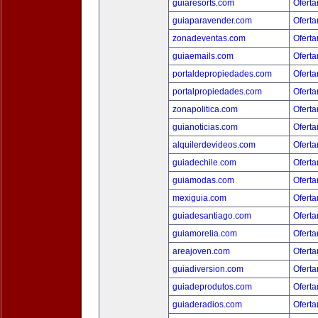
guiaresorts.com
Oferta
guiaparavender.com
Oferta
zonadeventas.com
Oferta
guiaemails.com
Oferta
portaldepropiedades.com
Oferta
portalpropiedades.com
Oferta
zonapolitica.com
Oferta
guianoticias.com
Oferta
alquilerdevideos.com
Oferta
guiadechile.com
Oferta
guiamodas.com
Oferta
mexiguia.com
Oferta
guiadesantiago.com
Oferta
guiamorelia.com
Oferta
areajoven.com
Oferta
guiadiversion.com
Oferta
guiadeprodutos.com
Oferta
guiaderadios.com
Oferta