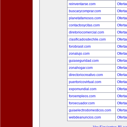
reinventarse.com
Oferta
buscarycomprar.com
Oferta
planetafamosos.com
Oferta
contactosycitas.com
Oferta
diretoriocomercial.com
Oferta
clasificadosdechile.com
Oferta
forobrasil.com
Oferta
zonalujo.com
Oferta
guiaseguridad.com
Oferta
zonahogar.com
Oferta
directoriocreativo.com
Oferta
puertoricovirtual.com
Oferta
expomundial.com
Oferta
foroempleos.com
Oferta
foroecuador.com
Oferta
guiaelectrodomesticos.com
Oferta
webdeanuncios.com
Oferta