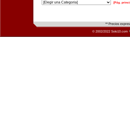
[Pág. princi
** Precios expre
© 2002/2022 Solo10.com