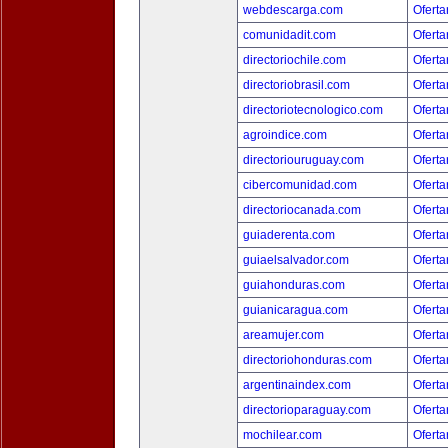
webdescarga.com
Oferta
comunidadit.com
Oferta
directoriochile.com
Oferta
directoriobrasil.com
Oferta
directoriotecnologico.com
Oferta
agroindice.com
Oferta
directoriouruguay.com
Oferta
cibercomunidad.com
Oferta
directoriocanada.com
Oferta
guiaderenta.com
Oferta
guiaelsalvador.com
Oferta
guiahonduras.com
Oferta
guianicaragua.com
Oferta
areamujer.com
Oferta
directoriohonduras.com
Oferta
argentinaindex.com
Oferta
directorioparaguay.com
Oferta
mochilear.com
Oferta