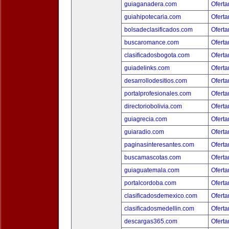
guiaganadera.com
Oferta
guiahipotecaria.com
Oferta
bolsadeclasificados.com
Oferta
buscaromance.com
Oferta
clasificadosbogota.com
Oferta
guiadelinks.com
Oferta
desarrollodesitios.com
Oferta
portalprofesionales.com
Oferta
directoriobolivia.com
Oferta
guiagrecia.com
Oferta
guiaradio.com
Oferta
paginasinteresantes.com
Oferta
buscamascotas.com
Oferta
guiaguatemala.com
Oferta
portalcordoba.com
Oferta
clasificadosdemexico.com
Oferta
clasificadosmedellin.com
Oferta
descargas365.com
Oferta