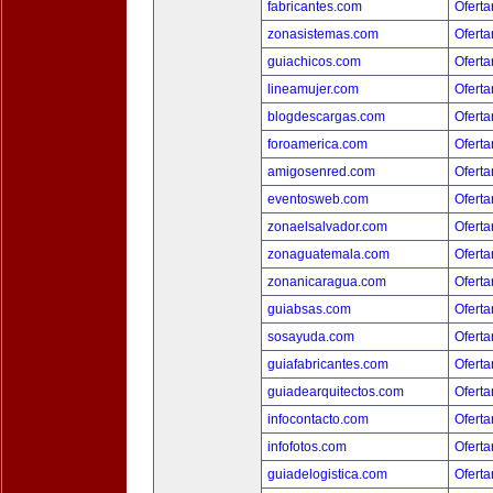
fabricantes.com
Oferta
zonasistemas.com
Oferta
guiachicos.com
Oferta
lineamujer.com
Oferta
blogdescargas.com
Oferta
foroamerica.com
Oferta
amigosenred.com
Oferta
eventosweb.com
Oferta
zonaelsalvador.com
Oferta
zonaguatemala.com
Oferta
zonanicaragua.com
Oferta
guiabsas.com
Oferta
sosayuda.com
Oferta
guiafabricantes.com
Oferta
guiadearquitectos.com
Oferta
infocontacto.com
Oferta
infofotos.com
Oferta
guiadelogistica.com
Oferta